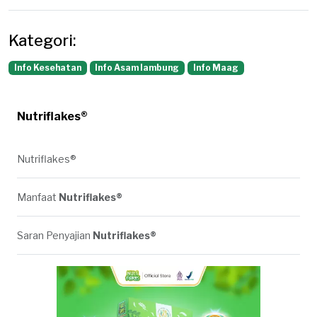
Kategori:
Info Kesehatan
Info Asam lambung
Info Maag
Nutriflakes®
Nutriflakes®
Manfaat
Nutriflakes®
Saran Penyajian
Nutriflakes®