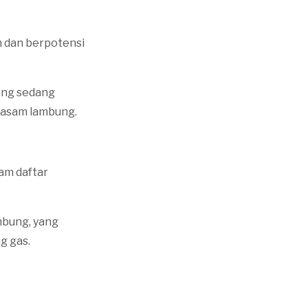
n dan berpotensi
bung sedang
n asam lambung.
am daftar
mbung, yang
g gas.