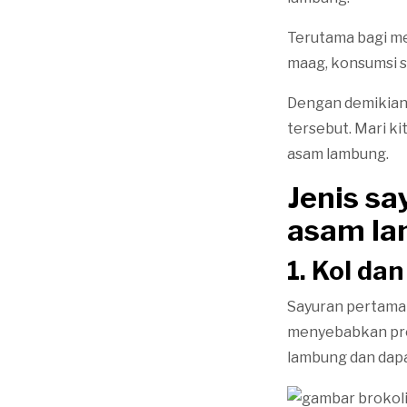
Terutama bagi m
maag, konsumsi s
Dengan demikian
tersebut. Mari k
asam lambung.
Jenis sa
asam l
1.
Kol dan
Sayuran pertama 
menyebabkan prod
lambung dan dap