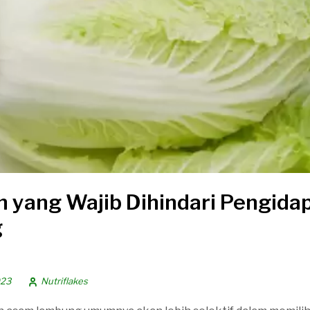
n yang Wajib Dihindari Pengid
g
023
Nutriflakes