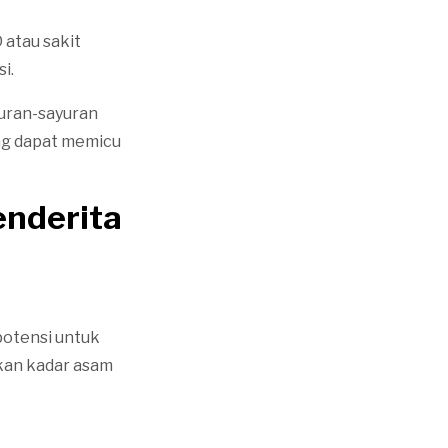
atau sakit
i.
uran-sayuran
ang dapat memicu
enderita
potensi untuk
kan kadar asam