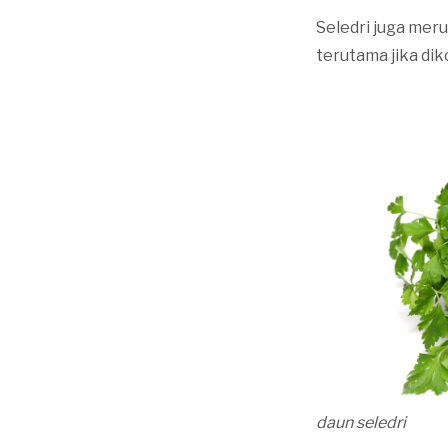
Seledri juga mer
terutama jika dik
daun seledri