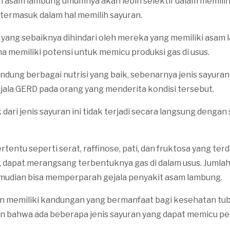
 asam lambung umumnya akan lebih selektif dalam memilih
 termasuk dalam hal memilih sayuran.
n yang sebaiknya dihindari oleh mereka yang memiliki asam
ena memiliki potensi untuk memicu produksi gas di usus.
ung berbagai nutrisi yang baik, sebenarnya jenis sayuran 
la GERD pada orang yang menderita kondisi tersebut.
dari jenis sayuran ini tidak terjadi secara langsung dengan
rtentu seperti serat, raffinose, pati, dan fruktosa yang ter
, dapat merangsang terbentuknya gas di dalam usus. Jumlah
emudian bisa memperparah gejala penyakit asam lambung.
 memiliki kandungan yang bermanfaat bagi kesehatan tubu
an bahwa ada beberapa jenis sayuran yang dapat memicu p