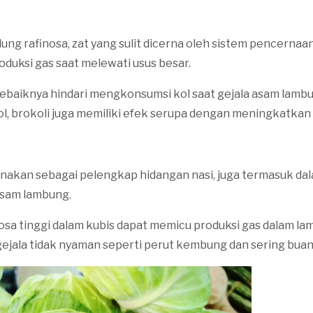
ung rafinosa, zat yang sulit dicerna oleh sistem pencernaa
uksi gas saat melewati usus besar.
 sebaiknya hindari mengkonsumsi kol saat gejala asam lam
ol, brokoli juga memiliki efek serupa dengan meningkatka
gunakan sebagai pelengkap hidangan nasi, juga termasuk dal
asam lambung.
sa tinggi dalam kubis dapat memicu produksi gas dalam la
jala tidak nyaman seperti perut kembung dan sering buan