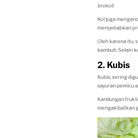
brokoli
Kol juga mengand
menyebabkan prod
Oleh karena itu,
kambuh. Selain k
2.
Kubis
Kubis, sering di
sayuran pemicu 
Kandungan frukto
mengakibatkan ge