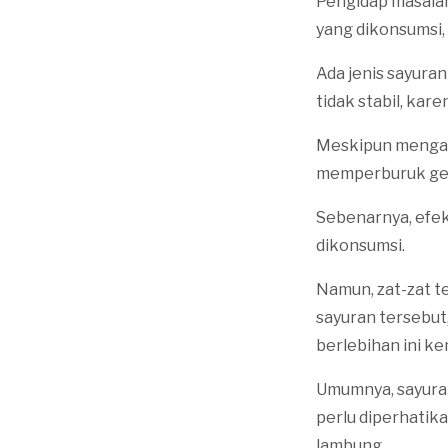
Pengidap masalah
yang dikonsumsi,
Ada jenis sayura
tidak stabil, kar
Meskipun mengand
memperburuk geja
Sebenarnya, efek 
dikonsumsi.
Namun, zat-zat te
sayuran tersebut
berlebihan ini k
Umumnya, sayuran
perlu diperhatik
lambung.