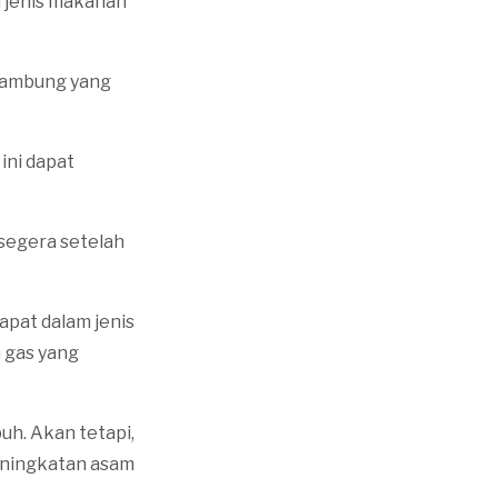
 jenis makanan
 lambung yang
ini dapat
 segera setelah
dapat dalam jenis
 gas yang
h. Akan tetapi,
eningkatan asam