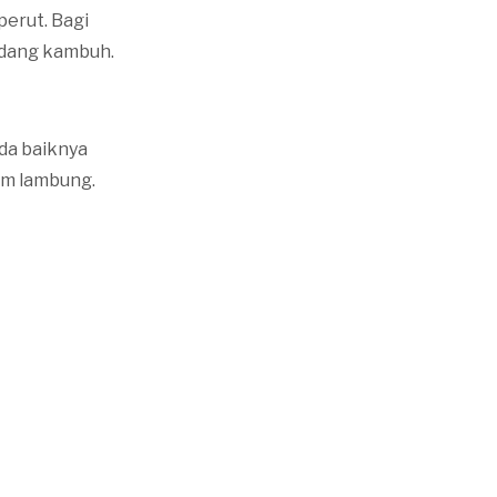
perut. Bagi
sedang kambuh.
da baiknya
am lambung.