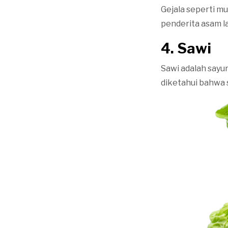
Gejala seperti mu
penderita asam l
4.
Sawi
Sawi adalah sayu
diketahui bahwa 