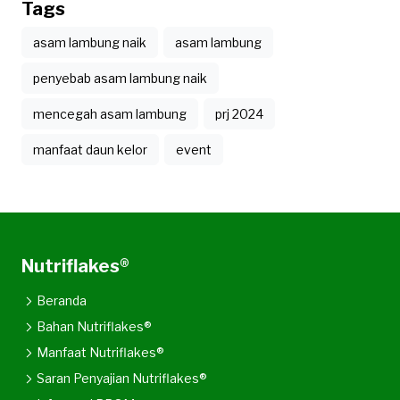
Tags
asam lambung naik
asam lambung
penyebab asam lambung naik
mencegah asam lambung
prj 2024
manfaat daun kelor
event
Nutriflakes®
Beranda
Bahan Nutriflakes®
Manfaat Nutriflakes®
Saran Penyajian Nutriflakes®