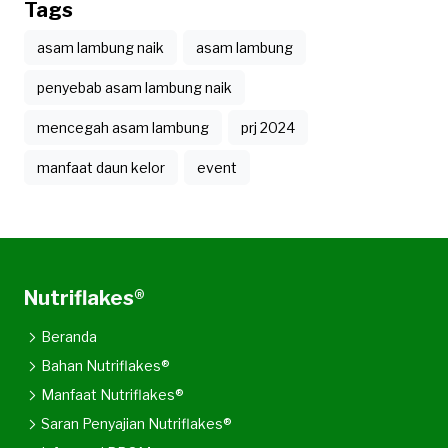
Tags
asam lambung naik
asam lambung
penyebab asam lambung naik
mencegah asam lambung
prj 2024
manfaat daun kelor
event
Nutriflakes®
Beranda
Bahan Nutriflakes®
Manfaat Nutriflakes®
Saran Penyajian Nutriflakes®